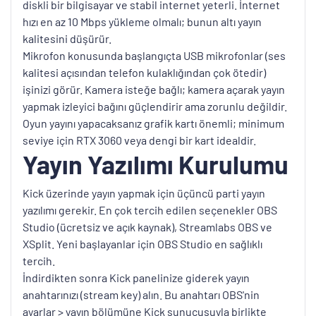
diskli bir bilgisayar ve stabil internet yeterli. İnternet
hızı en az 10 Mbps yükleme olmalı; bunun altı yayın
kalitesini düşürür.
Mikrofon konusunda başlangıçta USB mikrofonlar (ses
kalitesi açısından telefon kulaklığından çok ötedir)
işinizi görür. Kamera isteğe bağlı; kamera açarak yayın
yapmak izleyici bağını güçlendirir ama zorunlu değildir.
Oyun yayını yapacaksanız grafik kartı önemli; minimum
seviye için RTX 3060 veya dengi bir kart idealdir.
Yayın Yazılımı Kurulumu
Kick üzerinde yayın yapmak için üçüncü parti yayın
yazılımı gerekir. En çok tercih edilen seçenekler OBS
Studio (ücretsiz ve açık kaynak), Streamlabs OBS ve
XSplit. Yeni başlayanlar için OBS Studio en sağlıklı
tercih.
İndirdikten sonra Kick panelinize giderek yayın
anahtarınızı (stream key) alın. Bu anahtarı OBS'nin
ayarlar > yayın bölümüne Kick sunucusuyla birlikte