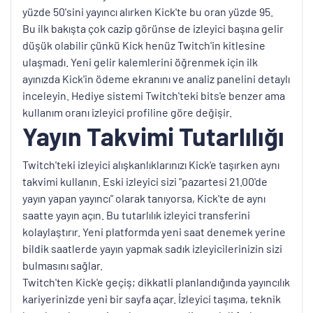
yüzde 50'sini yayıncı alırken Kick'te bu oran yüzde 95.
Bu ilk bakışta çok cazip görünse de izleyici başına gelir
düşük olabilir çünkü Kick henüz Twitch'in kitlesine
ulaşmadı. Yeni gelir kalemlerini öğrenmek için ilk
ayınızda Kick'in ödeme ekranını ve analiz panelini detaylı
inceleyin. Hediye sistemi Twitch'teki bits'e benzer ama
kullanım oranı izleyici profiline göre değişir.
Yayın Takvimi Tutarlılığı
Twitch'teki izleyici alışkanlıklarınızı Kick'e taşırken aynı
takvimi kullanın. Eski izleyici sizi "pazartesi 21.00'de
yayın yapan yayıncı" olarak tanıyorsa, Kick'te de aynı
saatte yayın açın. Bu tutarlılık izleyici transferini
kolaylaştırır. Yeni platformda yeni saat denemek yerine
bildik saatlerde yayın yapmak sadık izleyicilerinizin sizi
bulmasını sağlar.
Twitch'ten Kick'e geçiş; dikkatli planlandığında yayıncılık
kariyerinizde yeni bir sayfa açar. İzleyici taşıma, teknik