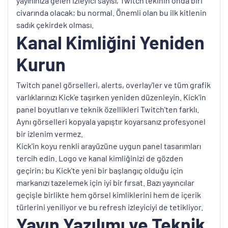
yayınınıza gelen izleyici sayısı, Twitch'tekinin onda biri
civarında olacak; bu normal. Önemli olan bu ilk kitlenin
sadık çekirdek olması.
Kanal Kimliğini Yeniden
Kurun
Twitch panel görselleri, alerts, overlay'ler ve tüm grafik
varlıklarınızı Kick'e taşırken yeniden düzenleyin. Kick'in
panel boyutları ve teknik özellikleri Twitch'ten farklı.
Aynı görselleri kopyala yapıştır koyarsanız profesyonel
bir izlenim vermez.
Kick'in koyu renkli arayüzüne uygun panel tasarımları
tercih edin. Logo ve kanal kimliğinizi de gözden
geçirin; bu Kick'te yeni bir başlangıç olduğu için
markanızı tazelemek için iyi bir fırsat. Bazı yayıncılar
geçişle birlikte hem görsel kimliklerini hem de içerik
türlerini yeniliyor ve bu refresh izleyiciyi de tetikliyor.
Yayın Yazılımı ve Teknik