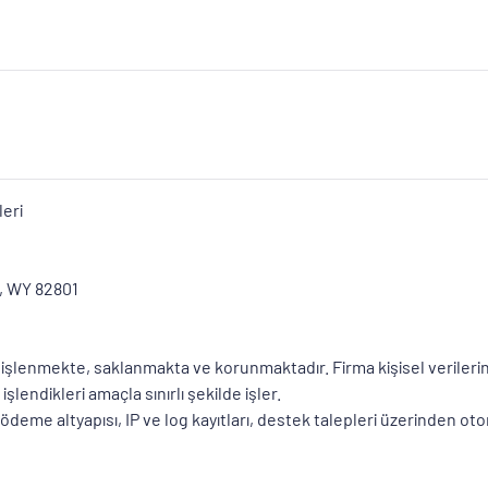
eri
 WY 82801
z işlenmekte, saklanmakta ve korunmaktadır. Firma kişisel verileri
şlendikleri amaçla sınırlı şekilde işler.
eri, ödeme altyapısı, IP ve log kayıtları, destek talepleri üzerinde