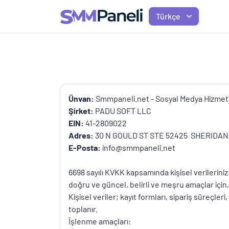
Türkçe
Ünvan:
Smmpaneli.net - Sosyal Medya Hizmetl
Şirket:
PADU SOFT LLC
EIN:
41-2809022
Adres:
30 N GOULD ST STE 52425 SHERIDAN,
E-Posta:
info@smmpaneli.net
6698 sayılı KVKK kapsamında kişisel verilerini
doğru ve güncel, belirli ve meşru amaçlar için, i
Kişisel veriler; kayıt formları, sipariş süreçl
toplanır.
İşlenme amaçları: